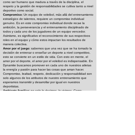
como ser humano que madura a través de la disciplina, el
respeto y la gestión de responsabilidades se cultiva tanto a nivel
deportivo como social.
Compromiso:
Un equipo de voleibol, más allá del entrenamiento
estratégico de talentos, requiere un compromiso individual
genuino. Es en este compromiso individual donde recae la
ambición, la perseverancia y el entrenamiento disciplinado de
todos y cada uno de los jugadores de un equipo vencedor.
Asimismo, es significativo el reconocimiento de sus respectivos
roles en el equipo y cómo estos impactan los resultados de
manera colectiva.
Amor por el juego:
sabemos que una vez que se ha tomado la
decisión de entrenar o enseñar un deporte a nivel competitivo,
esto se convierte en un estilo de vida. Con esto en mente, el
amor por el deporte, el amor por el voleibol es indispensable. En
Dynamite buscamos promover en cada uno de nuestros atletas
la energía y pasión para hacer las cosas que aman hacer.
Compromiso, lealtad, respeto, dedicación y responsabilidad son
solo algunos de los atributos de nuestro entrenamiento que
esperamos transmitir y desarrollar por igual en nuestros
deportistas.
Ambiente familiar:
no solo lo decimos, lo vivimos. Como
empresa familiar, mantenemos nuestros valores muy cerca y
tratamos a la familia de cada jugador como si fuera la nuestra.
Sabemos que los deportes de club no son solo una parte de la
vida de los atletas, involucran a todos los miembros de la familia,
y trabajamos para brindar una experiencia de club abierta,
cómoda y gratificante.