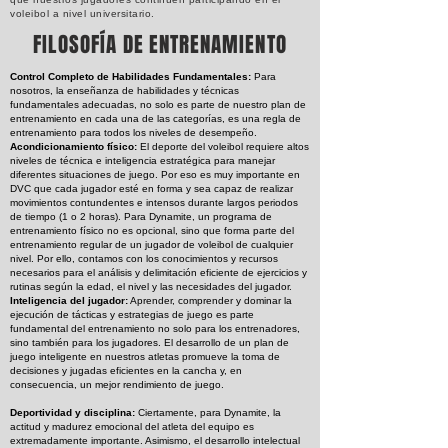
voleibol a nivel universitario.
FILOSOFÍA DE
ENTRENAMIENTO
Control Completo de Habilidades Fundamentales:
Para
nosotros, la enseñanza de habilidades y técnicas
fundamentales adecuadas, no solo es parte de nuestro plan de
entrenamiento en cada una de las categorías, es una regla de
entrenamiento para todos los niveles de desempeño.
Acondicionamiento físico:
El deporte del voleibol requiere altos
niveles de técnica e inteligencia estratégica para manejar
diferentes situaciones de juego. Por eso es muy importante en
DVC que cada jugador esté en forma y sea capaz de realizar
movimientos contundentes e intensos durante largos periodos
de tiempo (1 o 2 horas). Para Dynamite, un programa de
entrenamiento físico no es opcional, sino que forma parte del
entrenamiento regular de un jugador de voleibol de cualquier
nivel. Por ello, contamos con los conocimientos y recursos
necesarios para el análisis y delimitación eficiente de ejercicios y
rutinas según la edad, el nivel y las necesidades del jugador.
Inteligencia del jugador:
Aprender, comprender y dominar la
ejecución de tácticas y estrategias de juego es parte
fundamental del entrenamiento no solo para los entrenadores,
sino también para los jugadores. El desarrollo de un plan de
juego inteligente en nuestros atletas promueve la toma de
decisiones y jugadas eficientes en la cancha y, en
consecuencia, un mejor rendimiento de juego.
Deportividad y disciplina:
Ciertamente, para Dynamite, la
actitud y madurez emocional del atleta del equipo es
extremadamente importante. Asimismo, el desarrollo intelectual