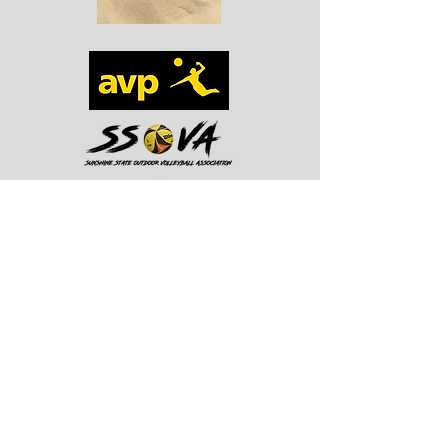
Dirección: 18105 Gunn Hwy. Odessa
FL 33556