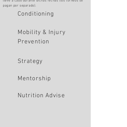
lleve a cabo durante dichas fechas (los torneos se
pagan por separado).
Conditioning
Mobility & Injury
Prevention
Strategy
Mentorship
Nutrition Advise