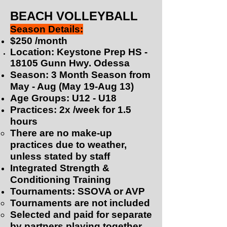
BEACH VOLLEYBALL
Season Details:
$250 /month
Location: Keystone Prep HS -
18105 Gunn Hwy.
Odessa
Season: 3 Month Season from
Ma
y
- Aug (May 19-Aug 13)
Age Groups: U12 - U18
Practices: 2x /week for 1.5
hours
There are no make-up
practices ​due to weather,
unless stated by staff
Integrated Strength &
Conditioning Training
Tournaments: SSOVA or AVP
Tournaments are not included
Selected and paid for separate
by partners playing together.​